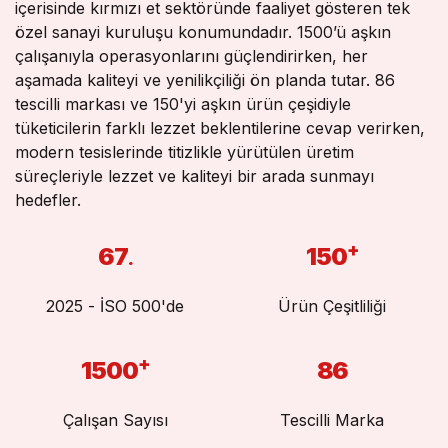
içerisinde kırmızı et sektöründe faaliyet gösteren tek
özel sanayi kuruluşu konumundadır. 1500’ü aşkın
çalışanıyla operasyonlarını güçlendirirken, her
Kurumsal
aşamada kaliteyi ve yenilikçiliği ön planda tutar. 86
tescilli markası ve 150'yi aşkın ürün çeşidiyle
Şirket Bilgileri
tüketicilerin farklı lezzet beklentilerine cevap verirken,
Kurumsal Yönetim
modern tesislerinde titizlikle yürütülen üretim
süreçleriyle lezzet ve kaliteyi bir arada sunmayı
Yatırımcı İlişkileri
hedefler.
Bilgilendirme
+
67
150
.
İletişim
2025 - İSO 500'de
Ürün Çeşitliliği
+
1500
86
Çalışan Sayısı
Tescilli Marka