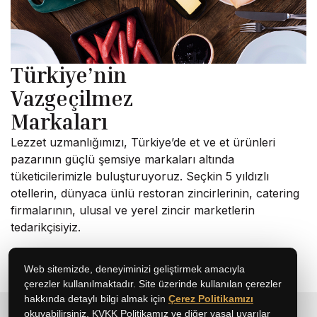
Türkiye’nin
Vazgeçilmez
Markaları
Lezzet uzmanlığımızı, Türkiye’de et ve et ürünleri
pazarının güçlü şemsiye markaları altında
tüketicilerimizle buluşturuyoruz. Seçkin 5 yıldızlı
otellerin, dünyaca ünlü restoran zincirlerinin, catering
firmalarının, ulusal ve yerel zincir marketlerin
tedarikçisiyiz.
Web sitemizde, deneyiminizi geliştirmek amacıyla
çerezler kullanılmaktadır. Site üzerinde kullanılan çerezler
hakkında detaylı bilgi almak için
Çerez Politikamızı
okuyabilirsiniz. KVKK Politikamız ve diğer yasal uyarılar