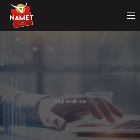
Kurumsal
Şirket Bilgileri
Bilgilendirme
Kurumsal Yönetim
Yatırımcı İlişkileri
Bilgilendirme